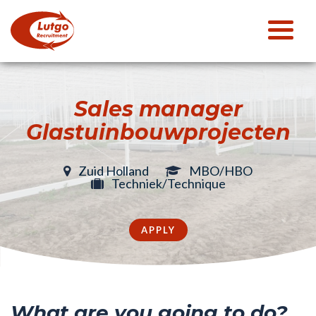
Sales manager
Glastuinbouwprojecten
Zuid Holland
MBO/HBO
Techniek/Technique
APPLY
What are you going to do?