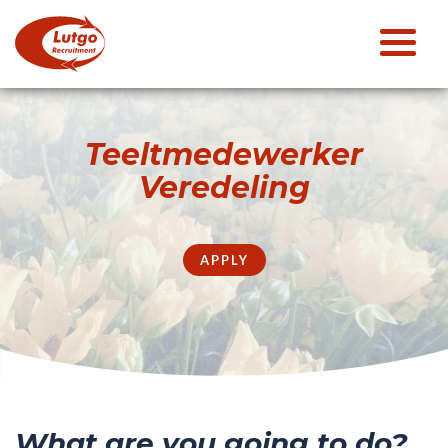
Teeltmedewerker
Veredeling
APPLY
What are you going to do?